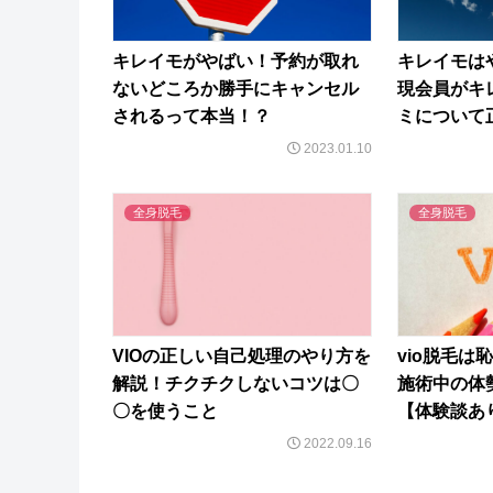
キレイモがやばい！予約が取れ
キレイモは
ないどころか勝手にキャンセル
現会員がキ
されるって本当！？
ミについて
2023.01.10
全身脱毛
全身脱毛
VIOの正しい自己処理のやり方を
vio脱毛は
解説！チクチクしないコツは〇
施術中の体
〇を使うこと
【体験談あ
2022.09.16