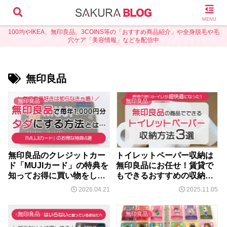
MENU
100均やIKEA、無印良品、3COINS等の「おすすめ商品紹介」や全身脱毛や毛
穴ケア「美容情報」などを配信中
無印良品
無印良品
無印良品
無印良品のクレジットカー
トイレットペーパー収納は
ド「MUJIカード」の特典を
無印良品にお任せ！賃貸で
知ってお得に買い物をしよ
もできるおすすめの収納方
う！
法3選
2026.04.21
2025.11.05
無印良品
無印良品