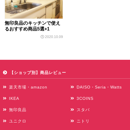
無印良品のキッチンで使え
るおすすめ商品5選+1
2020.10.09
【ショップ別】商品レビュー
楽天市場・amazon
DAISO・Seria・Watts
IKEA
3COINS
無印良品
スタバ
ユニクロ
ニトリ