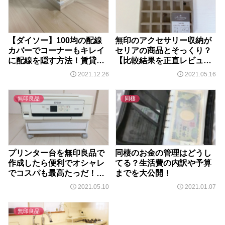
【ダイソー】100均の配線
無印のアクセサリー収納が
カバーでコーナーもキレイ
セリアの商品とそっくり？
に配線を隠す方法！賃貸で
【比較結果を正直レビュ
も壁紙は剥がれない
ー】
2021.12.26
2021.05.16
無印良品
同棲
プリンター台を無印良品で
同棲のお金の管理はどうし
作成したら便利でオシャレ
てる？生活費の内訳や予算
でコスパも最高たっだ！使
までを大公開！
用感レビュー
2021.05.10
2021.01.07
無印良品