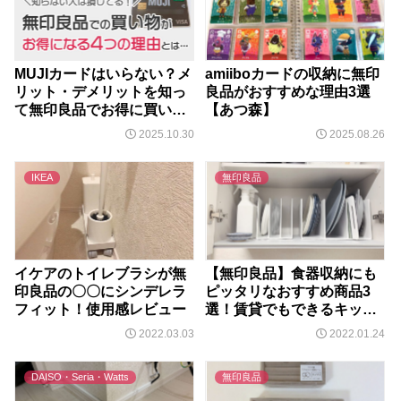
MUJIカードはいらない？メ
amiiboカードの収納に無印
リット・デメリットを知っ
良品がおすすめな理由3選
て無印良品でお得に買い物
【あつ森】
しよう！
2025.10.30
2025.08.26
IKEA
無印良品
イケアのトイレブラシが無
【無印良品】食器収納にも
印良品の〇〇にシンデレラ
ピッタリなおすすめ商品3
フィット！使用感レビュー
選！賃貸でもできるキッチ
ン収納アイディアとは
2022.03.03
2022.01.24
DAISO・Seria・Watts
無印良品