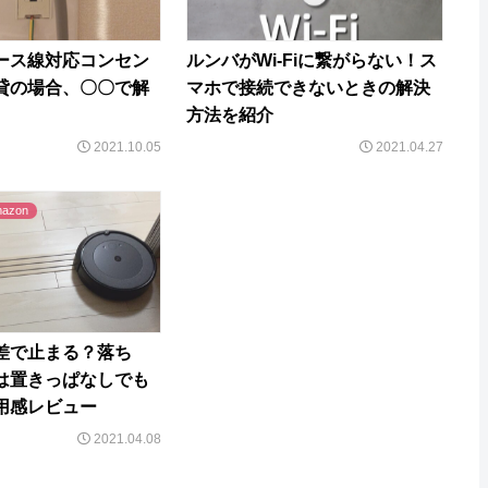
ース線対応コンセン
ルンバがWi-Fiに繋がらない！ス
貸の場合、〇〇で解
マホで接続できないときの解決
方法を紹介
2021.10.05
2021.04.27
zon
差で止まる？落ち
は置きっぱなしでも
用感レビュー
2021.04.08