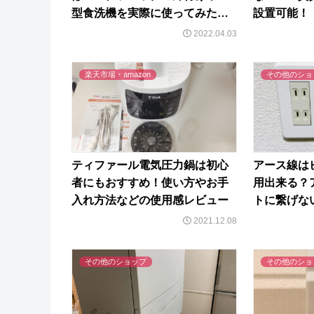
型食洗機を実際に使ってみた感
設置可能！
想レビュー
2022.04.03
楽天市場・amazon
その他のショ
ティファール電気圧力鍋は初心
アース線は
者にもおすすめ！使い方やお手
用出来る？
入れ方法などの使用感レビュー
トに繋げな
2021.12.08
その他のショップ
その他のショ