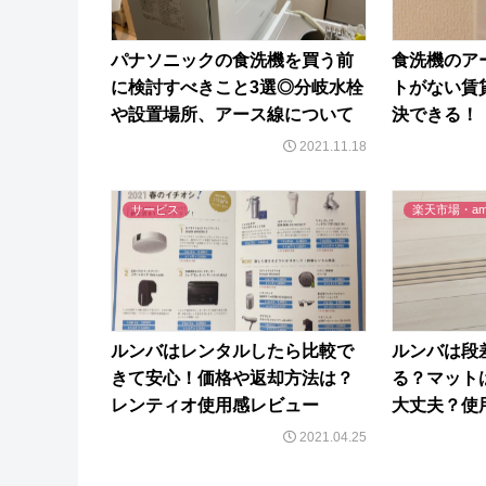
パナソニックの食洗機を買う前
食洗機のア
に検討すべきこと3選◎分岐水栓
トがない賃
や設置場所、アース線について
決できる！
2021.11.18
サービス
楽天市場・ama
ルンバはレンタルしたら比較で
ルンバは段
きて安心！価格や返却方法は？
る？マット
レンティオ使用感レビュー
大丈夫？使
2021.04.25