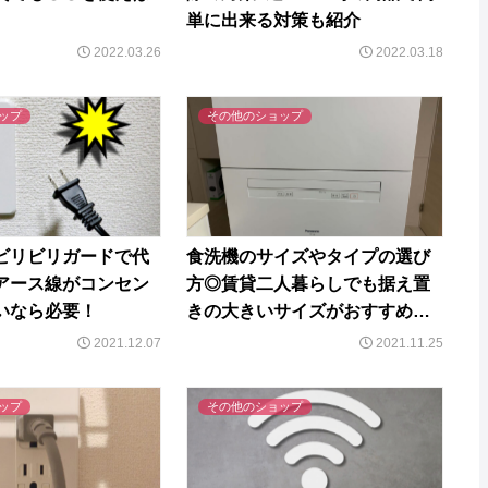
単に出来る対策も紹介
2022.03.26
2022.03.18
ップ
その他のショップ
ビリビリガードで代
食洗機のサイズやタイプの選び
アース線がコンセン
方◎賃貸二人暮らしでも据え置
いなら必要！
きの大きいサイズがおすすめな
理由
2021.12.07
2021.11.25
ップ
その他のショップ