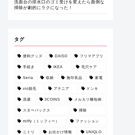
洗面台の排水口のゴミ受けを変えたら面倒な
掃除が劇的にラクになった！
タグ
便利グッズ
DAISO
フリマアプリ
手続き
IKEA
毛穴ケア
Seria
収納
無印良品
家電
vio脱毛
アテニア
ドンキ
洗濯
3COINS
メルカリ梱包例
スターバックス
掃除
miffy（ミッフィー）
ファッション
ニトリ
お出かけ情報
UNIQLO