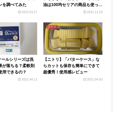
ンを調べてみた
油は100均セリアの商品も使って
簡単保存
2022.03.27
2021.11.25
ニトリ
クールシリーズは洗
【ニトリ】「バターケース」な
果が落ちる？柔軟剤
らカットも保存も簡単にできて
使用できるの？
超優秀！使用感レビュー
2021.04.11
2021.04.03