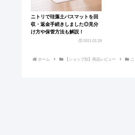
ニトリで珪藻土バスマットを回
収・返金手続きしました◎見分
け方や保管方法も解説！
2021.02.28
ホーム
【ショップ別】商品レビュー
ニ