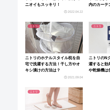
ニオイもスッキリ！
内のカーテ
2022.04.22
ニトリ
ニトリ
ニトリのホテルスタイル枕を自
ニトリのN
宅で洗濯する方法！干し方やオ
濯すると効
キシ漬けの方法は？
や乾燥機は
2021.09.04
ニトリ