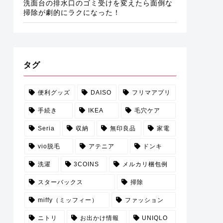
洗面台の排水口のゴミ受けを変えたら面倒な
掃除が劇的にラクになった！
タグ
便利グッズ
DAISO
フリマアプリ
手続き
IKEA
毛穴ケア
Seria
収納
無印良品
家電
vio脱毛
アテニア
ドンキ
洗濯
3COINS
メルカリ梱包例
スターバックス
掃除
miffy（ミッフィー）
ファッション
ニトリ
お出かけ情報
UNIQLO