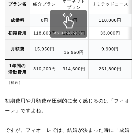
オーネット
プラン名
紹介プラン
リミテッドコース
プラン
成婚料
0円
0円
110,000円
初期費用
118,800円
123,200円
33,000円
スクロールできます
月額費
15,950円
9,900円
15,950円
1年間の
310,200円
314,600円
261,800円
活動費用
（税込）
初期費用や月額費が圧倒的に安く感じるのは「フィオ
ーレ」ですよね。
ですが、フィオーレでは、結婚が決まった時に「成婚