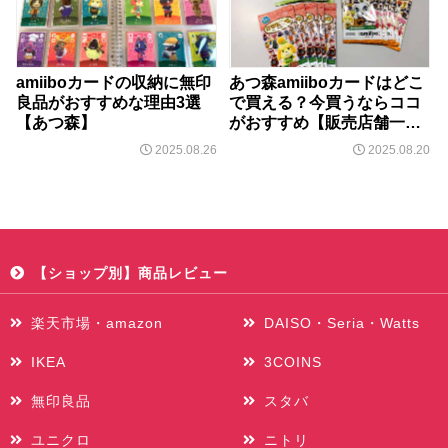
amiiboカードの収納に無印
あつ森amiiboカードはどこ
良品がおすすめな理由3選
で買える？今買うならココ
【あつ森】
がおすすめ【販売店舗一
覧】
2025.08.26
2025.08.20
【ショップ別】商品レビュー
楽天市場・amazon
DAISO・Seria・Watts
IKEA
3COINS
無印良品
スタバ
ユニクロ
ニトリ