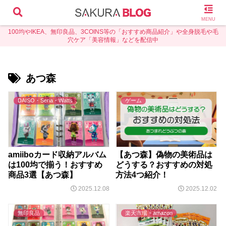
MENU
100均やIKEA、無印良品、3COINS等の「おすすめ商品紹介」や全身脱毛や毛
穴ケア「美容情報」などを配信中
あつ森
DAISO・Seria・Watts
ゲーム
amiiboカード収納アルバム
【あつ森】偽物の美術品は
は100均で揃う！おすすめ
どうする？おすすめの対処
商品3選【あつ森】
方法4つ紹介！
2025.12.08
2025.12.02
無印良品
楽天市場・amazon