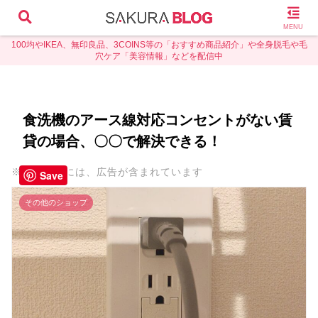
MENU
100均やIKEA、無印良品、3COINS等の「おすすめ商品紹介」や全身脱毛や毛
穴ケア「美容情報」などを配信中
食洗機のアース線対応コンセントがない賃
貸の場合、〇〇で解決できる！
※本ページには、広告が含まれています
Save
その他のショップ