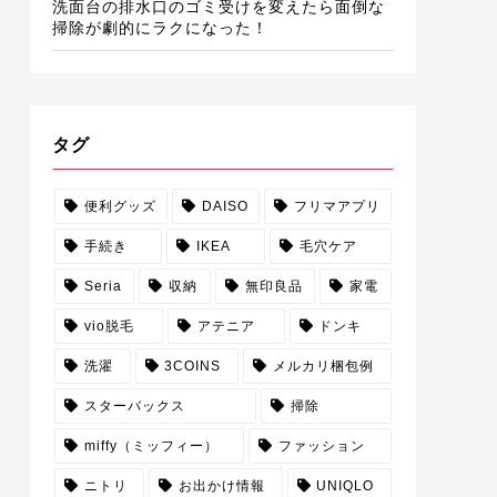
洗面台の排水口のゴミ受けを変えたら面倒な
掃除が劇的にラクになった！
タグ
便利グッズ
DAISO
フリマアプリ
手続き
IKEA
毛穴ケア
Seria
収納
無印良品
家電
vio脱毛
アテニア
ドンキ
洗濯
3COINS
メルカリ梱包例
スターバックス
掃除
miffy（ミッフィー）
ファッション
ニトリ
お出かけ情報
UNIQLO