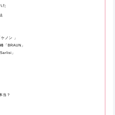
れた
法
「ケノン 」
「BRAUN」
lisi」
本当？