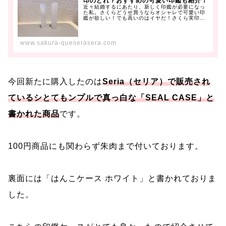
印のどれ？おすすめの可愛い印鑑も紹介！
近々結婚するにあたり、新しく印鑑が必要になっ
た私。さくらどうせ買うならオシャレで可愛い印
鑑が欲しい！でも高いのはイヤだ！さくら実印？
銀行印？認印？どれが必要なの...
www.sakura-queserasera.com
今回新たに購入したのは
Seria（セリア）で販売され
ているシとてもンプルで真っ白な「SEAL CASE」と
書かれた商品
です。
100円商品にも関わらず朱肉まで付いております。
裏面には「はんこケース ホワイト」と書かれておりま
した。