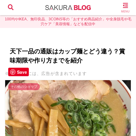
MENU
100均やIKEA、無印良品、3COINS等の「おすすめ商品紹介」や全身脱毛や毛
穴ケア「美容情報」などを配信中
天下一品の通販はカップ麺とどう違う？賞
味期限や作り方までを紹介
Save
※本ページには、広告が含まれています
その他のショップ