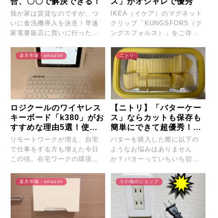
合、〇〇で解決できる！
ス」がオシャレで優秀
我が家は賃貸なのですが、つ
IKEA（イケア）のマグネット
いに食洗機導入を決意！早速
クリップ「KUNGSFORS（ク
家電量販店に買いに行ったの
ングスフォルス）」をご存知
ですが、その際に色々と...
でしょうか？...
楽天市場・amazon
ニトリ
ロジクールのワイヤレス
【ニトリ】「バターケー
キーボード「k380」がお
ス」ならカットも保存も
すすめな理由5選！使い
簡単にできて超優秀！使
やすくて接続も超簡単！
用感レビュー
リモートワークが増え、自宅
バターを購入した際に以下の
使用感レビュー
で仕事をする方も増えた今日
ようなお悩みはありません
この頃。在宅ワークの環境を
か？バターっていちいち切っ
もっと快適にしたい！と...
て使うのが面倒だし、包丁...
楽天市場・amazon
その他のショップ