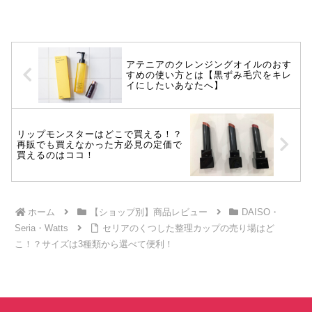
アテニアのクレンジングオイルのおす
すめの使い方とは【黒ずみ毛穴をキレ
イにしたいあなたへ】
リップモンスターはどこで買える！？
再販でも買えなかった方必見の定価で
買えるのはココ！
ホーム
【ショップ別】商品レビュー
DAISO・
Seria・Watts
セリアのくつした整理カップの売り場はど
こ！？サイズは3種類から選べて便利！