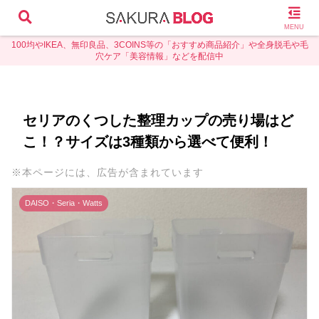
MENU
100均やIKEA、無印良品、3COINS等の「おすすめ商品紹介」や全身脱毛や毛
穴ケア「美容情報」などを配信中
セリアのくつした整理カップの売り場はど
こ！？サイズは3種類から選べて便利！
※本ページには、広告が含まれています
DAISO・Seria・Watts