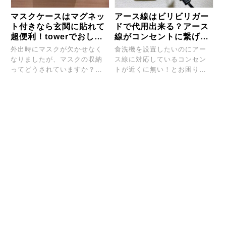
マスクケースはマグネッ
アース線はビリビリガー
ト付きなら玄関に貼れて
ドで代用出来る？アース
超便利！towerでおしゃ
線がコンセントに繋げな
れにマスク収納！使用感
いなら必要！
外出時にマスクが欠かせなく
食洗機を設置したいのにアー
レビュー
なりましたが、マスクの収納
ス線に対応しているコンセン
ってどうされていますか？外
トが近くに無い！とお困りの
出時に忘れないように玄...
あなた！食洗機に限らず...