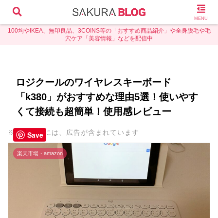
MENU
100均やIKEA、無印良品、3COINS等の「おすすめ商品紹介」や全身脱毛や毛
穴ケア「美容情報」などを配信中
ロジクールのワイヤレスキーボード
「k380」がおすすめな理由5選！使いやす
くて接続も超簡単！使用感レビュー
※本ページには、広告が含まれています
Save
楽天市場・amazon