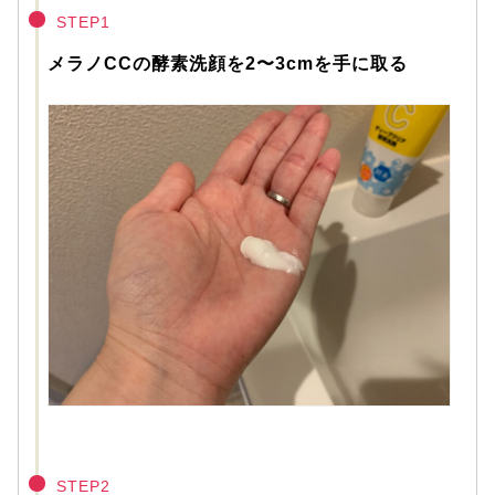
STEP1
メラノCCの酵素洗顔を2〜3cmを手に取る
STEP2