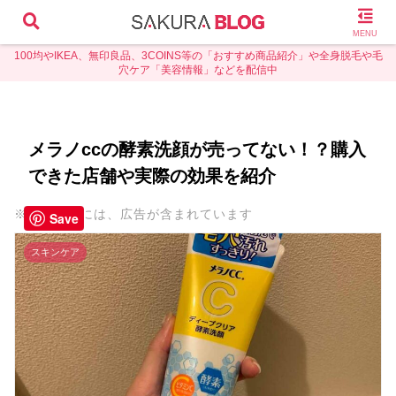
MENU
100均やIKEA、無印良品、3COINS等の「おすすめ商品紹介」や全身脱毛や毛
穴ケア「美容情報」などを配信中
メラノccの酵素洗顔が売ってない！？購入
できた店舗や実際の効果を紹介
※本ページには、広告が含まれています
Save
スキンケア