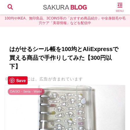
MENU
100均やIKEA、無印良品、3COINS等の「おすすめ商品紹介」や全身脱毛や毛
穴ケア「美容情報」などを配信中
はがせるシール帳を100均とAliExpressで
買える商品で手作りしてみた【300円以
下】
※本ページには、広告が含まれています
Save
DAISO・Seria・Watts