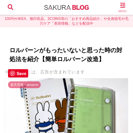
MENU
100均やIKEA、無印良品、3COINS等の「おすすめ商品紹介」や全身脱毛や毛
穴ケア「美容情報」などを配信中
ロルバーンがもったいないと思った時の対
処法を紹介【簡単ロルバーン改造】
※本ページには、広告が含まれています
Save
楽天市場・amazon