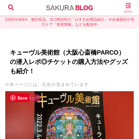
MENU
100均やIKEA、無印良品、3COINS等の「おすすめ商品紹介」や全身脱毛や毛
穴ケア「美容情報」などを配信中
キューヴル美術館（大阪心斎橋PARCO）
の潜入レポ◎チケットの購入方法やグッズ
も紹介！
※本ページには、広告が含まれています
Save
その他のショップ