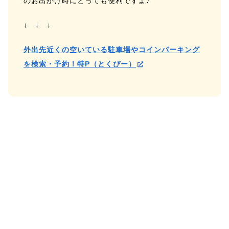
のお出かけ時にとっても便利ですよ♪
↓ ↓ ↓
外出先近くの空いている駐車場やコインパーキング
を検索・予約！特P（とくぴー）