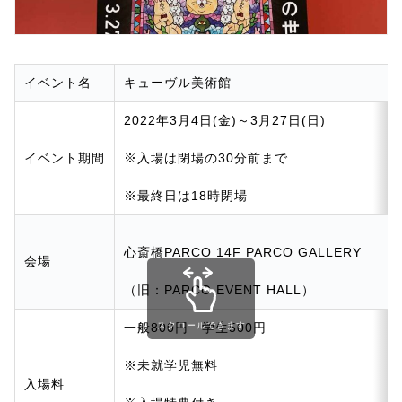
イベント名
キューヴル美術館
2022年3月4日(金)～3月27日(日)
イベント期間
※入場は閉場の30分前まで
※最終日は18時閉場
心斎橋PARCO 14F PARCO GALLERY
会場
（旧：PARCO EVENT HALL）
一般800円 学生500円
スクロールできます
※未就学児無料
入場料