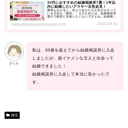
30代におすすめの結婚相談所7選！1年以
内に結婚したいアラサー女性必見！
費用もかかるし、何よりあなたの人生がかかって
いる大切な「婚活」。そのためには、結婚相談所
選びで絶対に失敗したくないですよね。結婚相談
所って色々あるけど、30代に...
2022.04.01
www.sakura-queserasera.com
私は、30歳を超えてから結婚相談所に入会
しましたが、超イケメンな主人と出会って
さくら
結婚できました！
結婚相談所に入会して本当に良かったで
す。
婚活