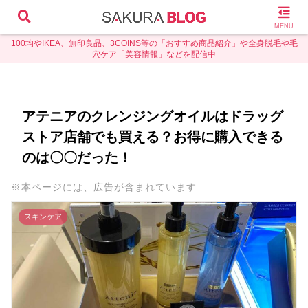
MENU
100均やIKEA、無印良品、3COINS等の「おすすめ商品紹介」や全身脱毛や毛
穴ケア「美容情報」などを配信中
アテニアのクレンジングオイルはドラッグ
ストア店舗でも買える？お得に購入できる
のは〇〇だった！
※本ページには、広告が含まれています
スキンケア