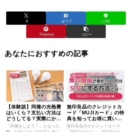
X
はてブ
LINE
Pinterest
コピー
あなたにおすすめの記事
同棲
無印良品
【体験談】同棲の光熱費
無印良品のクレジットカ
はいくら？支払い方法は
ード「MUJIカード」の特
どうしてる？実際にかか
典を知ってお得に買い物
った1年分の費用を大公
をしよう！
「同棲をしよう！」となった
無印良品のクレジットカード
開
際、お金についての話し合い
「MUJIカード」。MUJIカー