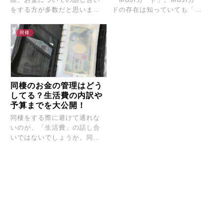
をする方が多数だと思いま
ドの存在は知っていても「ク
す。その際に、同棲の光熱...
レジットカードは...
同棲
同棲のお金の管理はどう
してる？生活費の内訳や
予算までを大公開！
同棲をする際に避けて通れな
いのが、「生活費」の話し合
いではないでしょうか。同棲
の生活費ってどのくらい...